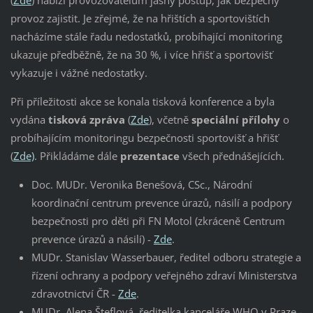
provoz zajistit. Je zřejmé, že na hřištích a sportovištích
nacházíme stále řadu nedostatků, probíhající monitoring
ukazuje předběžně, že na 30 %, i více hřišť a sportovišť
vykazuje i vážné nedostatky.
Při příležitosti akce se konala tisková konference a byla
vydána
tisková zpráva
(
Zde
), včetně
speciální přílohy
o
probíhajícím monitoringu bezpečnosti sportovišť a hřišť
(
Zde)
. Přikládáme dále
prezentace
všech přednášejících.
Doc. MUDr. Veronika Benešová, CSc., Národní
koordinační centrum prevence úrazů, násilí a podpory
bezpečnosti pro děti při FN Motol (zkráceně Centrum
prevence úrazů a násilí) -
Zde
.
MUDr. Stanislav Wasserbauer, ředitel odboru strategie a
řízení ochrany a podpory veřejného zdraví Ministerstva
zdravotnictví ČR -
Zde
.
MUDr. Alena Šteflová, ředitelka kanceláře WHO v Praze -