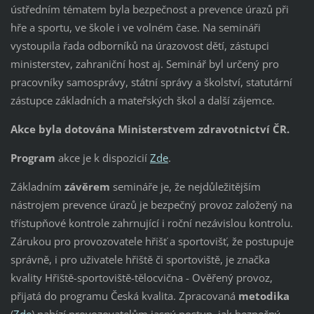
ústředním tématem byla bezpečnost a prevence úrazů při
hře a sportu, ve škole i ve volném čase. Na semináři
vystoupila řada odborníků na úrazovost dětí, zástupci
ministerstev, zahraniční host aj. Seminář byl určený pro
pracovníky samosprávy, státní správy a školství, statutární
zástupce základních a mateřských škol a další zájemce.
Akce byla dotována Ministerstvem zdravotnictví ČR.
Program
akce je k dispozicií
Zde
.
Základním
závěrem
semináře je, že nejdůležitějším
nástrojem prevence úrazů je bezpečný provoz založený na
třístupňové kontrole zahrnující i roční nezávislou kontrolu.
Zárukou pro provozovatele hřišť a sportovišť, že postupuje
správně, i pro uživatele hřiště či sportoviště, je značka
kvality Hřiště-sportoviště-tělocvična - Ověřený provoz,
přijatá do programu Česká kvalita. Zpracovaná
metodika
(
Zde
) nabízí provozovatelům jasný postup, jak bezpečný