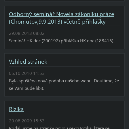
Odborný seminář Novela zákoníku práce
(Chomutov,9.9.2013) včetně přihlášky
29.08.2013 08:02
Seminář HK.doc (200192) přihláška HK.doc (188416)
Vzhled stránek
05.10.2010 11:53
Byla spuštěna nová podoba našeho webu. Doufáme, že
se Vám bude líbit.
Rizika
20.08.2009 15:53
Přidali jsme na stránky novou sekci Rizika, která se