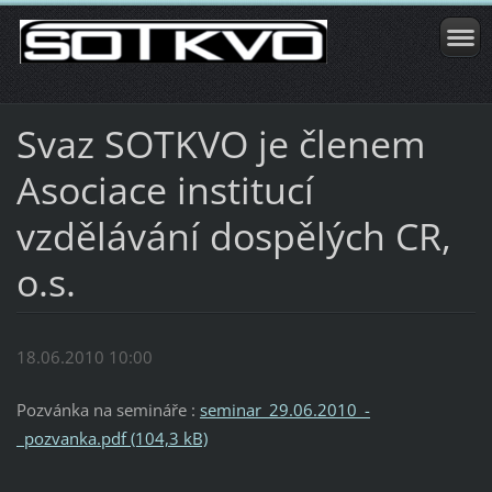
Svaz SOTKVO je členem
Asociace institucí
vzdělávání dospělých CR,
o.s.
18.06.2010 10:00
Pozvánka na semináře :
seminar_29.06.2010_-
_pozvanka.pdf (104,3 kB)