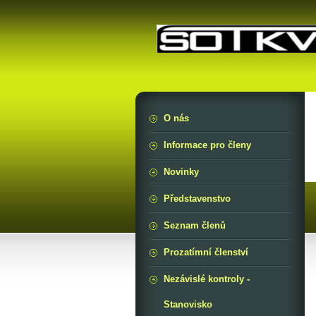
O nás
Informace pro členy
Novinky
Představenstvo
Seznam členů
Prozatímní členství
Nezávislé kontroly -
Stanovisko