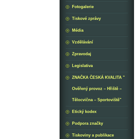
Fotogalerie
Tiskové zprávy
Média
Vzdělávání
Zpravodaj
Legislativa
ZNAČKA ČESKÁ KVALITA "
Ověřený provoz – Hřiště –
Tělocvična – Sportoviště"
Etický kodex
Podpora značky
Tiskoviny a publikace