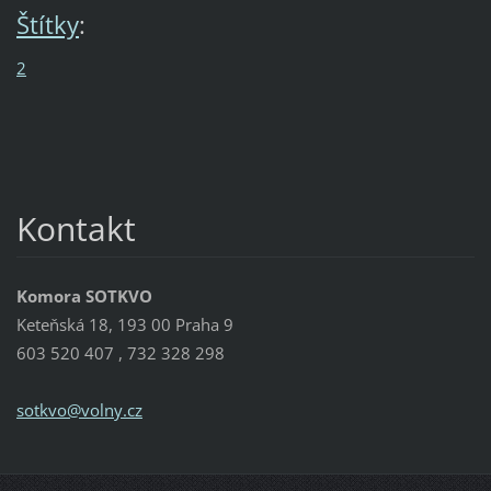
Štítky
:
2
Kontakt
Komora SOTKVO
Keteňská 18, 193 00 Praha 9
603 520 407 , 732 328 298
sotkvo@v
olny.cz