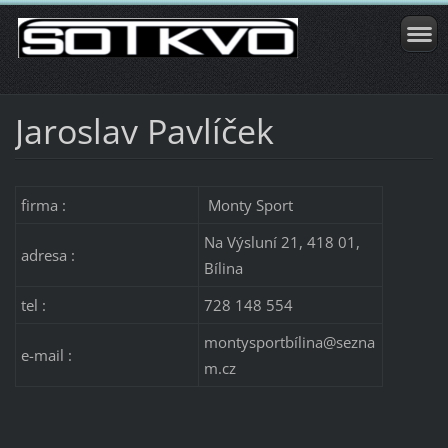
Jaroslav Pavlíček
firma :
Monty Sport
Na Výsluní 21, 418 01,
adresa :
Bílina
tel :
728 148 554
montysportbílina@sezna
e-mail :
m.cz