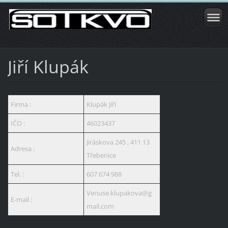
Jiří Klupák
Firma :
Klupák Jiří
IČO :
46023437
Jiráskova 245 , 411 13
Adresa :
Třebenice
Tel. :
607 674 988
Venuse.klupakova@g
E-mail :
mail.com