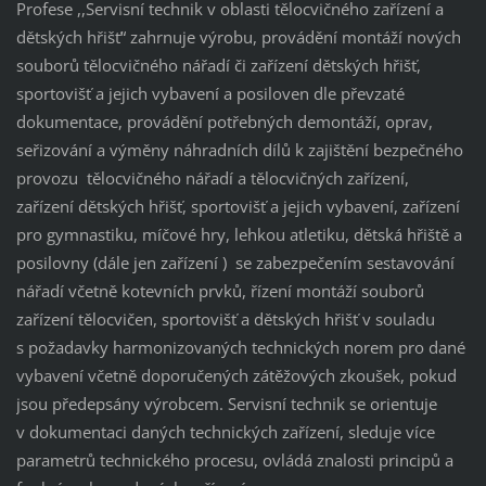
Profese ,,Servisní technik v oblasti tělocvičného zařízení a
dětských hřišť“ zahrnuje výrobu, provádění montáží nových
souborů tělocvičného nářadí či zařízení dětských hřišť,
sportovišť a jejich vybavení a posiloven dle převzaté
dokumentace, provádění potřebných demontáží, oprav,
seřizování a výměny náhradních dílů k zajištění bezpečného
provozu tělocvičného nářadí a tělocvičných zařízení,
zařízení dětských hřišť, sportovišť a jejich vybavení, zařízení
pro gymnastiku, míčové hry, lehkou atletiku, dětská hřiště a
posilovny (dále jen zařízení ) se zabezpečením sestavování
nářadí včetně kotevních prvků, řízení montáží souborů
zařízení tělocvičen, sportovišť a dětských hřišť v souladu
s požadavky harmonizovaných technických norem pro dané
vybavení včetně doporučených zátěžových zkoušek, pokud
jsou předepsány výrobcem. Servisní technik se orientuje
v dokumentaci daných technických zařízení, sleduje více
parametrů technického procesu, ovládá znalosti principů a