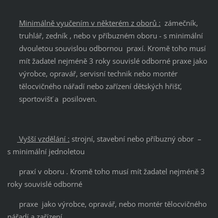
Minimálně vyučením v některém z oborů :
zámečník,
truhlář, zedník , nebo v příbuzném oboru - s minimální
dvouletou souvislou odbornou praxí. Kromě toho musí
mít žadatel nejméně 3 roky souvislé odborné praxe jako
výrobce, opravář, servisní technik nebo montér
tělocvičného nářadí nebo zařízení dětských hřišť,
sportovišť a posiloven.
Vyšší vzdělání :
strojní, stavební nebo příbuzný obor –
s minimální jednoletou
praxí v oboru . Kromě toho musí mít žadatel nejméně 3
roky souvislé odborné
praxe jako výrobce, opravář, nebo montér tělocvičného
nářadí a zařízení