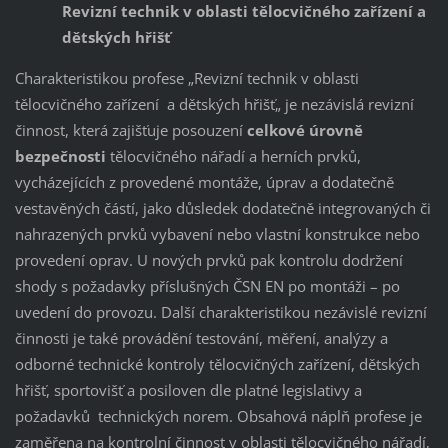
Revizní technik v oblasti tělocvičného zařízení a
dětských hřišť
Charakteristikou profese „Revizní technik v oblasti
tělocvičného zařízení a dětských hřišť„ je nezávislá revizní
činnost, která zajišťuje posouzení
celkové úrovně
bezpečnosti
tělocvičného nářadí a herních prvků,
vycházejících z provedené montáže, úprav a dodatečně
vestavěných částí, jako důsledek dodatečně integrovaných či
nahrazených prvků vybavení nebo vlastní konstrukce nebo
provedení oprav. U nových prvků pak kontrolu dodržení
shody s požadavky příslušných ČSN EN po montáži – po
uvedení do provozu. Další charakteristikou nezávislé revizní
činnosti je také provádění testování, měření, analýzy a
odborné technické kontroly tělocvičných zařízení, dětských
hřišť, sportovišť a posiloven dle platné legislativy a
požadavků technických norem. Obsahová náplň profese je
zaměřena na kontrolní činnost v oblasti tělocvičného nářadí,